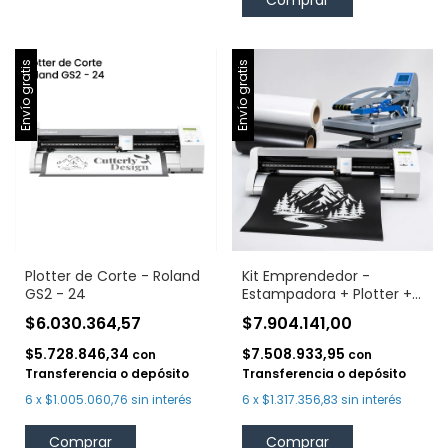
Envío gratis
Envío gratis
Plotter de Corte - Roland
Kit Emprendedor -
GS2 - 24
Estampadora + Plotter +
Vinilo
$6.030.364,57
$7.904.141,00
$5.728.846,34
$7.508.933,95
con
con
Transferencia o depósito
Transferencia o depósito
6
x
$1.005.060,76
sin interés
6
x
$1.317.356,83
sin interés