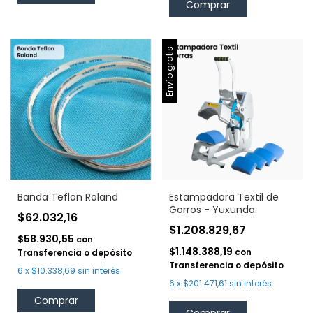
Envío gratis
Banda Teflon Roland
Estampadora Textil de
Gorros - Yuxunda
$62.032,16
$1.208.829,67
$58.930,55
con
$1.148.388,19
con
Transferencia o depósito
Transferencia o depósito
6
x
$10.338,69
sin interés
6
x
$201.471,61
sin interés
Comprar