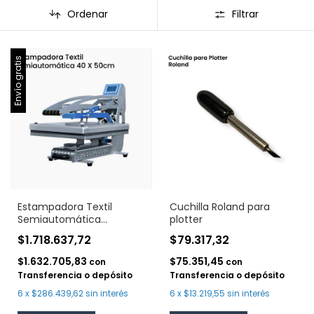
Ordenar
Filtrar
Envío gratis
Estampadora Textil
Cuchilla Roland para
Semiautomática
plotter
Yuxunda 40 x 50 cm
$1.718.637,72
$79.317,32
$1.632.705,83
$75.351,45
con
con
Transferencia o depósito
Transferencia o depósito
6
x
$286.439,62
sin interés
6
x
$13.219,55
sin interés