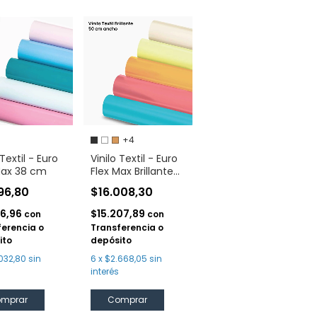
+4
 Textil - Euro
Vinilo Textil - Euro
Max 38 cm
Flex Max Brillante
50 cm
196,80
$16.008,30
86,96
$15.207,89
con
con
ferencia o
Transferencia o
ito
depósito
032,80
sin
6
x
$2.668,05
sin
interés
mprar
Comprar