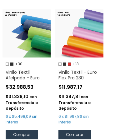
+30
+13
Vinilo Textil
Vinilo Textil - Euro
Afelpado - Euro
Flex Pro 230
Flock
$32.988,53
$11.987,17
$31.339,10
$11.387,81
con
con
Transferencia o
Transferencia o
depósito
depósito
6
x
$5.498,09
sin
6
x
$1.997,86
sin
interés
interés
Comprar
Comprar