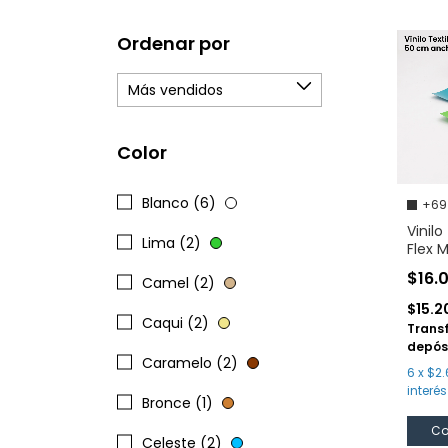
Ordenar por
Color
Blanco (6)
+69
Vinilo
Lima (2)
Flex 
$16.
Camel (2)
$15.2
Caqui (2)
Trans
depós
Caramelo (2)
6
x
$2.
interés
Bronce (1)
Co
Celeste (2)