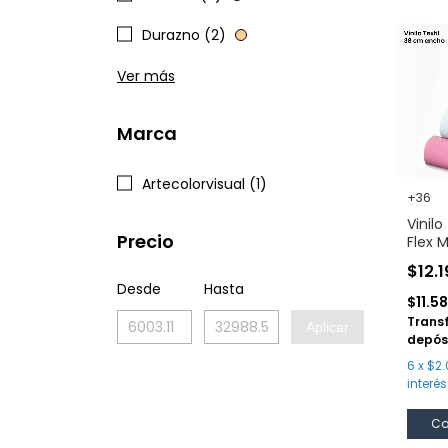
Durazno (2)
Ver más
Marca
Artecolorvisual (1)
+36
Vinilo
Precio
Flex 
$12.
Desde
Hasta
$11.5
Trans
Aplicar
depós
6
x
$2.
interés
Co