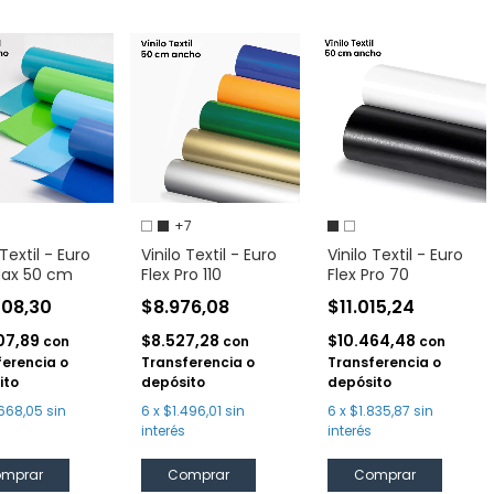
+7
 Textil - Euro
Vinilo Textil - Euro
Vinilo Textil - Euro
Max 50 cm
Flex Pro 110
Flex Pro 70
008,30
$8.976,08
$11.015,24
07,89
$8.527,28
$10.464,48
con
con
con
ferencia o
Transferencia o
Transferencia o
ito
depósito
depósito
668,05
sin
6
x
$1.496,01
sin
6
x
$1.835,87
sin
interés
interés
mprar
Comprar
Comprar