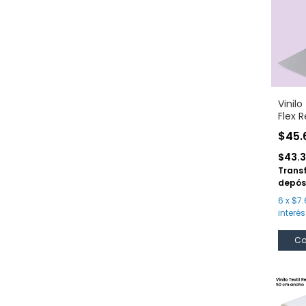
Vinilo
Flex R
$45.
$43.
Trans
depós
6
x
$7.
interés