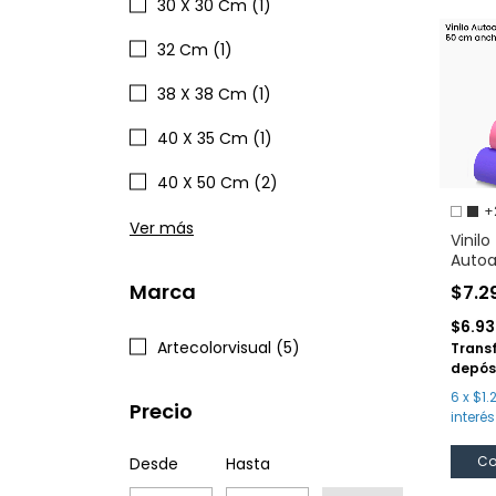
30 X 30 Cm (1)
32 Cm (1)
38 X 38 Cm (1)
40 X 35 Cm (1)
40 X 50 Cm (2)
+
Ver más
Vinilo
Autoa
Meta
Marca
$7.2
cm
$6.9
Artecolorvisual (5)
Trans
depós
6
x
$1.
Precio
interés
Co
Desde
Hasta