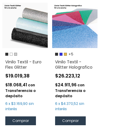
+5
Vinilo Textil - Euro
Vinilo Textil -
Flex Glitter
Glitter Holografico
$19.019,38
$26.223,12
$18.068,41
$24.911,96
con
con
Transferencia o
Transferencia o
depósito
depósito
6
x
$3.169,90
sin
6
x
$4.370,52
sin
interés
interés
Comprar
Comprar