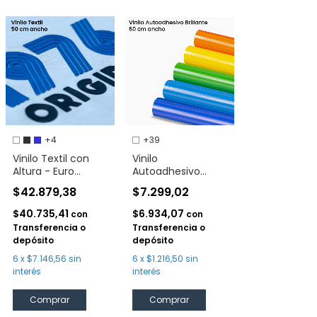
+4
+39
Vinilo Textil con
Vinilo
Altura - Euro
Autoadhesivo
Silicon 3D
Metamark Brillante
$42.879,38
$7.299,02
60 cm
$40.735,41
$6.934,07
con
con
Transferencia o
Transferencia o
depósito
depósito
6
x
$7.146,56
sin
6
x
$1.216,50
sin
interés
interés
Comprar
Comprar