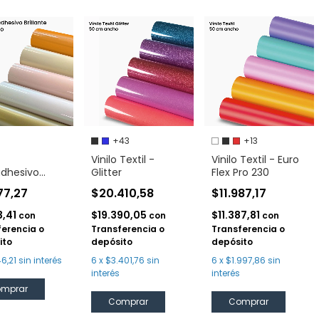
+43
+13
Vinilo Textil -
Vinilo Textil - Euro
dhesivo
Glitter
Flex Pro 230
ark Brillante
77,27
$20.410,58
$11.987,17
m
3,41
$19.390,05
$11.387,81
con
con
con
ferencia o
Transferencia o
Transferencia o
ito
depósito
depósito
6,21
sin interés
6
x
$3.401,76
sin
6
x
$1.997,86
sin
interés
interés
mprar
Comprar
Comprar