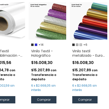
+14
+6
 Textil
Vinilo Textil -
Vinilo textil
ublimación -
Holográfico
metalizado - Euro
lex Sublistop
Elastic Foil
015,56
$16.008,30
$16.008,30
14,78
$15.207,89
$15.207,89
con
con
con
ferencia o
Transferencia o
Transferencia o
ito
depósito
depósito
002,59
sin
6
x
$2.668,05
sin
6
x
$2.668,05
sin
interés
interés
mprar
Comprar
Comprar