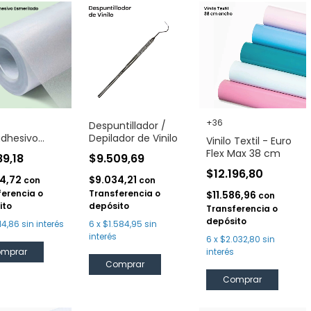
+36
Despuntillador /
dhesivo
Depilador de Vinilo
Vinilo Textil - Euro
ilado Cristal
Flex Max 38 cm
89,18
$9.509,69
m
$12.196,80
54,72
$9.034,21
con
con
ferencia o
Transferencia o
$11.586,96
con
ito
depósito
Transferencia o
depósito
114,86
sin interés
6
x
$1.584,95
sin
interés
6
x
$2.032,80
sin
interés
Comprar