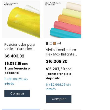
+4
Posicionador para
Vinilo - Euro Flex
Vinilo Textil - Euro
Ttd
Flex Max Brillante
$6.403,32
50 cm
$16.008,30
$6.083,15
con
Transferencia o
$15.207,89
con
depósito
Transferencia o
depósito
6
x
$1.067,22
sin
interés
6
x
$2.668,05
sin
interés
Comprar