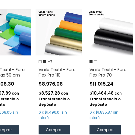
+7
 Textil - Euro
Vinilo Textil - Euro
Vinilo Textil - Euro
Max 50 cm
Flex Pro 110
Flex Pro 70
008,30
$8.976,08
$11.015,24
07,89
$8.527,28
$10.464,48
con
con
con
ferencia o
Transferencia o
Transferencia o
ito
depósito
depósito
668,05
sin
6
x
$1.496,01
sin
6
x
$1.835,87
sin
interés
interés
mprar
Comprar
Comprar