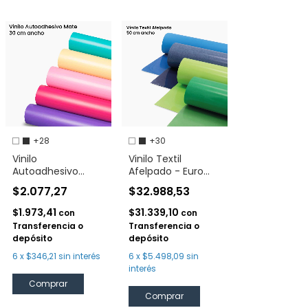
+28
+30
Vinilo
Vinilo Textil
Autoadhesivo
Afelpado - Euro
Metamark Mate 30
Flock
$2.077,27
$32.988,53
cm
$1.973,41
$31.339,10
con
con
Transferencia o
Transferencia o
depósito
depósito
6
x
$346,21
sin interés
6
x
$5.498,09
sin
interés
Comprar
Comprar