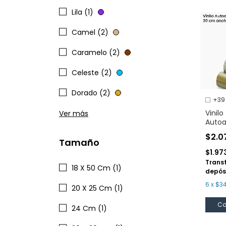
Lila (1)
Camel (2)
Caramelo (2)
Celeste (2)
Dorado (2)
+39
Vinilo
Ver más
Autoa
Metam
$2.0
30 c
Tamaño
$1.97
Trans
18 X 50 Cm (1)
depós
6
x
$34
20 X 25 Cm (1)
Co
24 Cm (1)