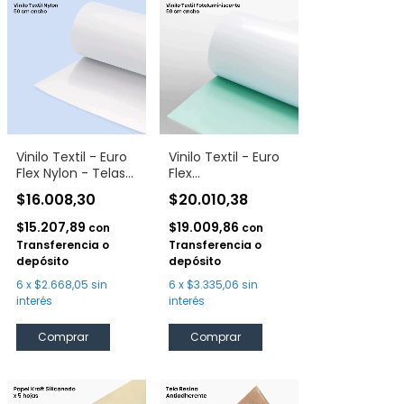
Vinilo Textil - Euro
Vinilo Textil - Euro
Flex Nylon - Telas
Flex
Impermeables
Fotoluminiscente
$16.008,30
$20.010,38
$15.207,89
$19.009,86
con
con
Transferencia o
Transferencia o
depósito
depósito
6
x
$2.668,05
sin
6
x
$3.335,06
sin
interés
interés