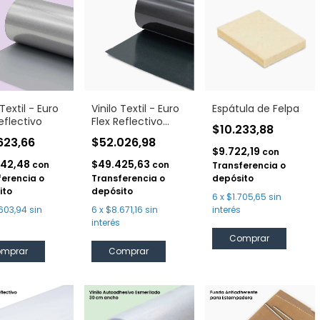
 Textil - Euro
Vinilo Textil - Euro
Espátula de Felpa
eflectivo
Flex Reflectivo
$10.233,88
Negro
623,66
$52.026,98
$9.722,19
con
342,48
$49.425,63
con
con
Transferencia o
ferencia o
Transferencia o
depósito
ito
depósito
6
x
$1.705,65
sin
603,94
sin
6
x
$8.671,16
sin
interés
interés