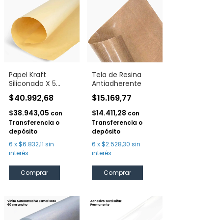
Papel Kraft
Tela de Resina
Siliconado X 5
Antiadherente
Hojas
$40.992,68
$15.169,77
$38.943,05
$14.411,28
con
con
Transferencia o
Transferencia o
depósito
depósito
6
x
$6.832,11
sin
6
x
$2.528,30
sin
interés
interés
Comprar