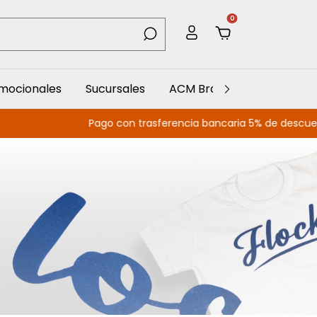
0
omocionales
Sucursales
ACM Branding
ACM Spo
Pago con trasferencia bancaria 5% de descuento Envío sin 