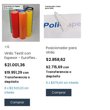
+12
Posicionador para
Vinilo
Vinilo Textil con
Espesor - EuroFlex
$2.858,62
Gel
$21.001,36
$2.715,69
con
Transferencia o
$19.951,29
con
depósito
Transferencia o
depósito
6
x
$476,44
sin interés
6
x
$3.500,23
sin
interés
Comprar
Comprar