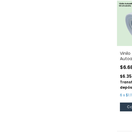
Vinilo
Autoa
Esmer
$6.6
60 c
$6.3
Trans
depós
6
x
$1.