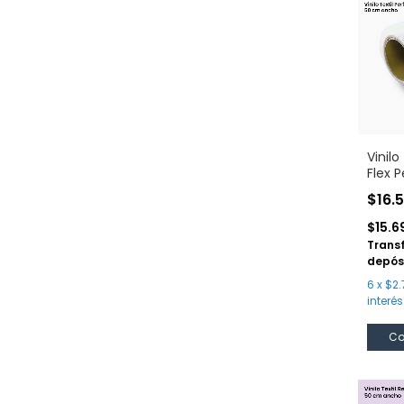
Vinilo
Flex 
$16.
$15.6
Trans
depós
6
x
$2.
interés
Co