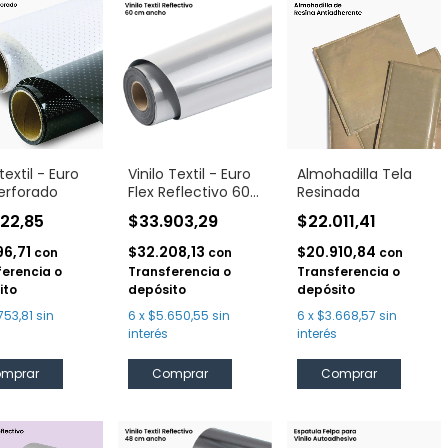
 textil - Euro
Vinilo Textil - Euro
Almohadilla Tela
Perforado
Flex Reflectivo 60
Resinada
cm
522,85
$33.903,29
$22.011,41
96,71
$32.208,13
$20.910,84
con
con
con
ferencia o
Transferencia o
Transferencia o
ito
depósito
depósito
753,81
sin
6
x
$5.650,55
sin
6
x
$3.668,57
sin
interés
interés
mprar
Comprar