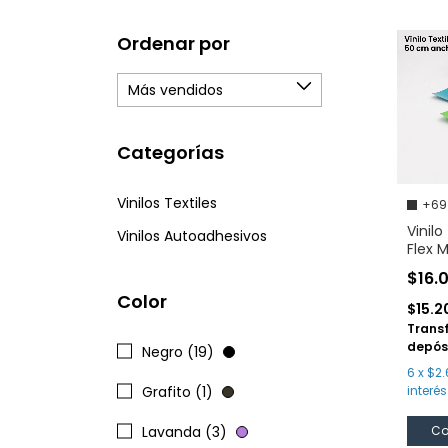
Ordenar por
Categorías
Vinilos Textiles
+69
Vinilo
Vinilos Autoadhesivos
Flex 
$16.
Color
$15.2
Trans
depós
Negro (19)
6
x
$2.
Grafito (1)
interés
Lavanda (3)
Co