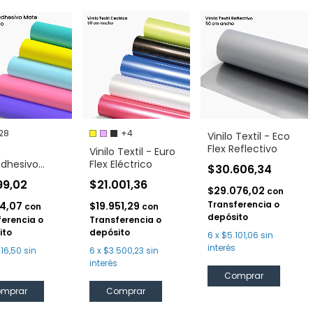
28
+4
Vinilo Textil - Eco
Flex Reflectivo
Vinilo Textil - Euro
dhesivo
Flex Eléctrico
$30.606,34
mark Mate 60
99,02
$21.001,36
$29.076,02
con
Transferencia o
34,07
$19.951,29
con
con
depósito
ferencia o
Transferencia o
ito
depósito
6
x
$5.101,06
sin
interés
216,50
sin
6
x
$3.500,23
sin
interés
mprar
Comprar