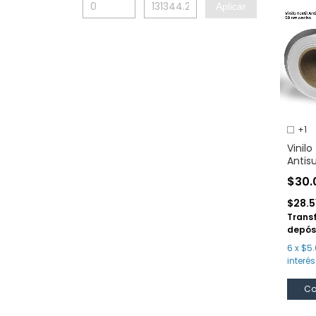
Aplicar
+1
Vinilo
Antis
Euro F
$30.
$28.5
Trans
depós
6
x
$5.
interés
Co