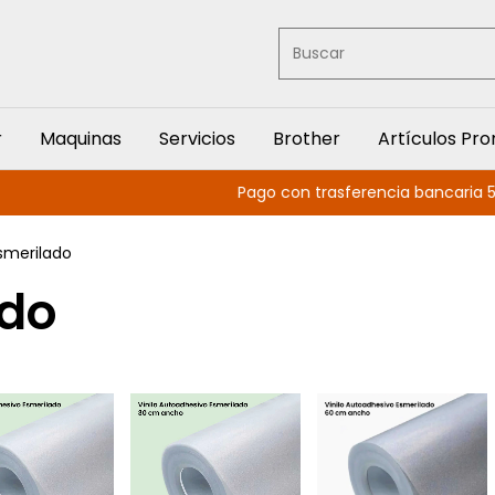
r
Maquinas
Servicios
Brother
Artículos Pr
Pago con trasferencia bancaria 5%
Esmerilado
ado