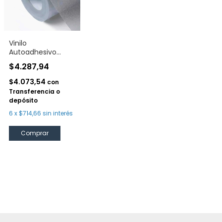
Vinilo
Autoadhesivo
Esmerilado Plata
$4.287,94
30 cm
$4.073,54
con
Transferencia o
depósito
6
x
$714,66
sin interés