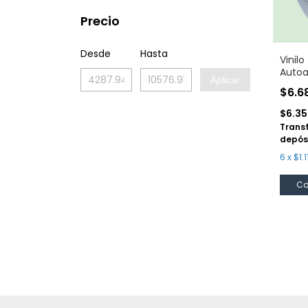
Precio
Desde
Hasta
Vinilo
Autoa
Aplicar
Esmer
$6.6
60 c
$6.3
Trans
depós
6
x
$1.