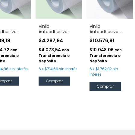
Vinilo
Vinilo
dhesivo
Autoadhesivo
Autoadhesivo
ilado Cristal
Esmerilado Cristal
Esmerilado Plata
89,18
$4.287,94
$10.576,91
m
30 cm
60 cm
54,72
$4.073,54
$10.048,06
con
con
con
ferencia o
Transferencia o
Transferencia o
ito
depósito
depósito
114,86
sin interés
6
x
$714,66
sin interés
6
x
$1.762,82
sin
interés