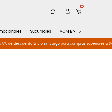
0
omocionales
Sucursales
ACM Branding
ACM Spo
e descuento Envío sin cargo para compras superiores a $450.0