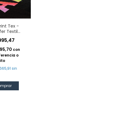
rint Tex -
er Textil
mable
995,47
595,70
con
ferencia o
ito
665,91
sin
mprar