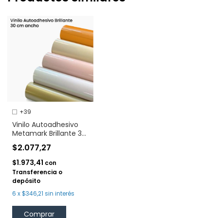
+39
Vinilo Autoadhesivo
Metamark Brillante 30
cm
$2.077,27
$1.973,41
con
Transferencia o
depósito
6
x
$346,21
sin interés
Comprar