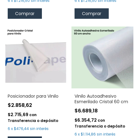
6
x
$1.216,50
sin interés
6
x
$1.216,50
sin interés
Comprar
Comprar
Posicionador para Vinilo
Vinilo Autoadhesivo
Esmerilado Cristal 60 cm
$2.858,62
$6.689,18
$2.715,69
con
$6.354,72
con
Transferencia o depósito
Transferencia o depósito
6
x
$476,44
sin interés
6
x
$1.114,86
sin interés