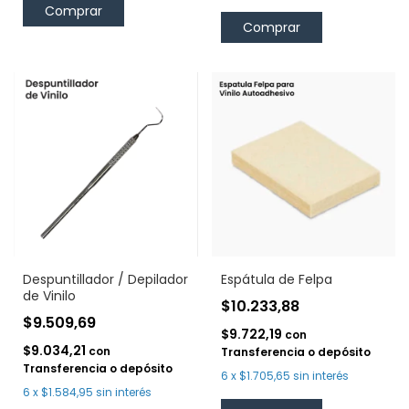
Comprar
Despuntillador / Depilador
Espátula de Felpa
de Vinilo
$10.233,88
$9.509,69
$9.722,19
con
$9.034,21
con
Transferencia o depósito
Transferencia o depósito
6
x
$1.705,65
sin interés
6
x
$1.584,95
sin interés