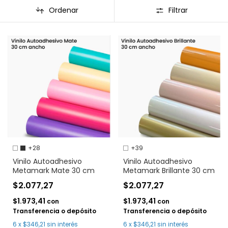
Ordenar
Filtrar
+28
+39
Vinilo Autoadhesivo
Vinilo Autoadhesivo
Metamark Mate 30 cm
Metamark Brillante 30 cm
$2.077,27
$2.077,27
$1.973,41
$1.973,41
con
con
Transferencia o depósito
Transferencia o depósito
6
x
$346,21
sin interés
6
x
$346,21
sin interés